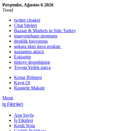
Perşembe, Ağustos 6 2026
Trend
twitter cloaker
Chat Siteleri
Bazaar & Markets in Side Turkey
muayenehane programı
denklik başvurusu
ankara idari dava avukatı
gaziantep akücü
Eskişehir
türkiye dropshiping
Toyota Yedek parça
Kenar Bölmesi
Kayıt Ol
Rastgele Makale
Menü
İş Fikirleri
Ana Sayfa
İş Fikirleri
Kredi Notu
Gizlilik Politikası