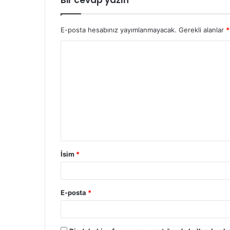
Bir cevap yazın
E-posta hesabınız yayımlanmayacak.
Gerekli alanlar
*
İsim
*
E-posta
*