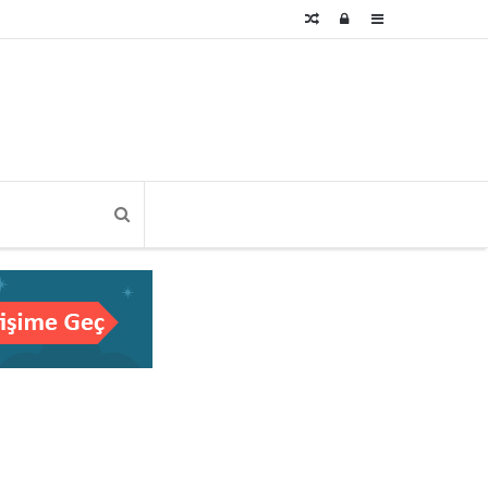
Rastgele
Kayıt
Kenar
Makale
Ol
Bölmesi