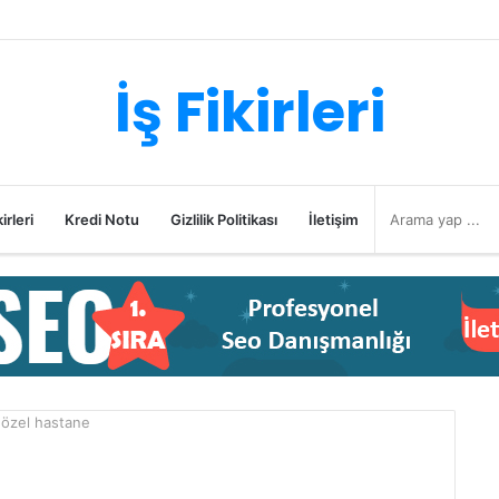
İş Fikirleri
irleri
Kredi Notu
Gizlilik Politikası
İletişim
 özel hastane