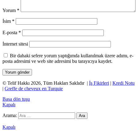
Yorum
*
İsim
*
E-posta
*
İnternet sitesi
Bir dahaki sefere yorum yaptığımda kullanılmak üzere adımı, e-
posta adresimi ve web site adresimi bu tarayıcıya kaydet.
© Telif Hakkı 2026, Tüm Hakları Saklıdır |
İş Fikirleri
|
Kredi Notu
|
Greffe de cheveux en Turquie
Başa dön tuşu
Kapalı
Arama:
Grandpashabet
Betpark
Kolaybet
Betgaranti
İmajbet
Kapalı