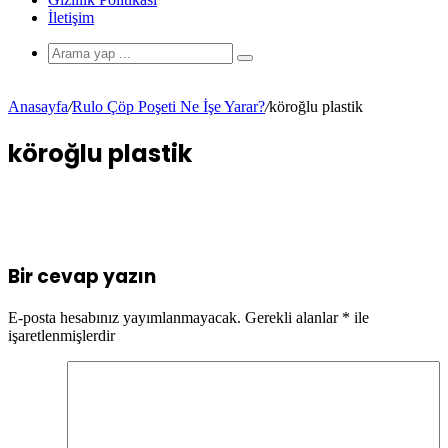
İletişim
Anasayfa
/
Rulo Çöp Poşeti Ne İşe Yarar?
/
köroğlu plastik
köroğlu plastik
Bir cevap yazın
E-posta hesabınız yayımlanmayacak.
Gerekli alanlar
*
ile
işaretlenmişlerdir