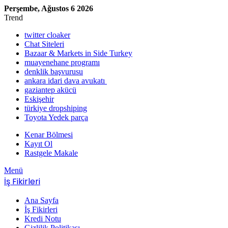
Perşembe, Ağustos 6 2026
Trend
twitter cloaker
Chat Siteleri
Bazaar & Markets in Side Turkey
muayenehane programı
denklik başvurusu
ankara idari dava avukatı
gaziantep akücü
Eskişehir
türkiye dropshiping
Toyota Yedek parça
Kenar Bölmesi
Kayıt Ol
Rastgele Makale
Menü
İş Fikirleri
Ana Sayfa
İş Fikirleri
Kredi Notu
Gizlilik Politikası