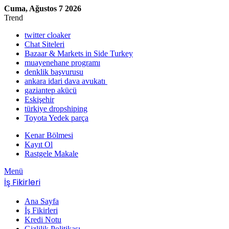
Cuma, Ağustos 7 2026
Trend
twitter cloaker
Chat Siteleri
Bazaar & Markets in Side Turkey
muayenehane programı
denklik başvurusu
ankara idari dava avukatı
gaziantep akücü
Eskişehir
türkiye dropshiping
Toyota Yedek parça
Kenar Bölmesi
Kayıt Ol
Rastgele Makale
Menü
İş Fikirleri
Ana Sayfa
İş Fikirleri
Kredi Notu
Gizlilik Politikası