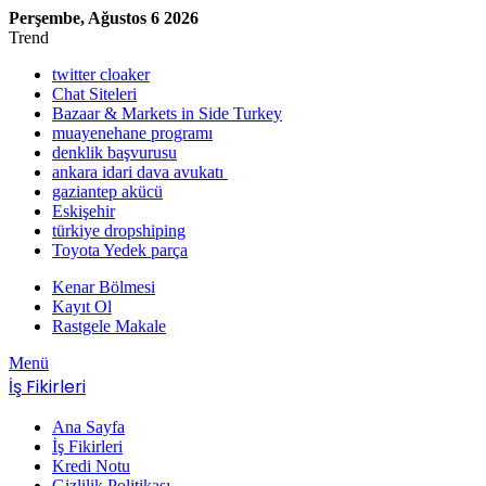
Perşembe, Ağustos 6 2026
Trend
twitter cloaker
Chat Siteleri
Bazaar & Markets in Side Turkey
muayenehane programı
denklik başvurusu
ankara idari dava avukatı
gaziantep akücü
Eskişehir
türkiye dropshiping
Toyota Yedek parça
Kenar Bölmesi
Kayıt Ol
Rastgele Makale
Menü
İş Fikirleri
Ana Sayfa
İş Fikirleri
Kredi Notu
Gizlilik Politikası