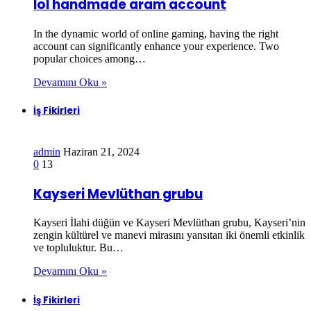
lol handmade aram account
In the dynamic world of online gaming, having the right
account can significantly enhance your experience. Two
popular choices among…
Devamını Oku »
İş Fikirleri
admin
Haziran 21, 2024
0
13
Kayseri Mevlüthan grubu
Kayseri İlahi düğün ve Kayseri Mevlüthan grubu, Kayseri’nin
zengin kültürel ve manevi mirasını yansıtan iki önemli etkinlik
ve topluluktur. Bu…
Devamını Oku »
İş Fikirleri