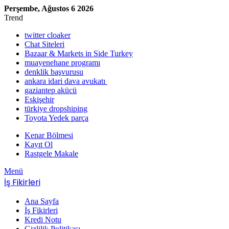
Perşembe, Ağustos 6 2026
Trend
twitter cloaker
Chat Siteleri
Bazaar & Markets in Side Turkey
muayenehane programı
denklik başvurusu
ankara idari dava avukatı
gaziantep akücü
Eskişehir
türkiye dropshiping
Toyota Yedek parça
Kenar Bölmesi
Kayıt Ol
Rastgele Makale
Menü
İş Fikirleri
Ana Sayfa
İş Fikirleri
Kredi Notu
Gizlilik Politikası