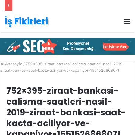
İş Fikirleri
M
Anasayfa
/
752×395-ziraat-bankasi-calisma-saatleri-nasil-2019-
ziraat-bankasi-saat-kacta-aciliyor-ve-kapaniyor-1551526868071
752×395-ziraat-bankasi-
calisma-saatleri-nasil-
2019-ziraat-bankasi-saat-
kacta-aciliyor-ve-
kapaniyor-1551526868071