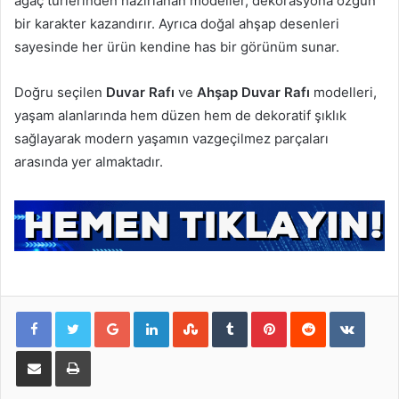
ağaç türlerinden hazırlanan modeller, dekorasyona özgün
bir karakter kazandırır. Ayrıca doğal ahşap desenleri
sayesinde her ürün kendine has bir görünüm sunar.
Doğru seçilen
Duvar Rafı
ve
Ahşap Duvar Rafı
modelleri,
yaşam alanlarında hem düzen hem de dekoratif şıklık
sağlayarak modern yaşamın vazgeçilmez parçaları
arasında yer almaktadır.
Google+
LinkedIn
StumbleUpon
Tumblr
Pinterest
Reddit
VKontakte
E-Posta ile paylaş
Yazdır