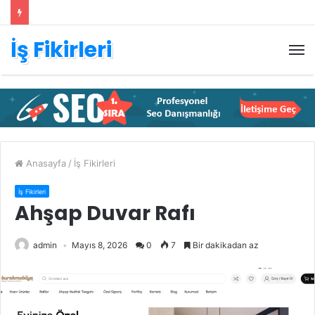
İş Fikirleri
M
Anasayfa
/
İş Fikirleri
İş Fikirleri
Ahşap Duvar Rafı
admin
Mayıs 8, 2026
0
7
Bir dakikadan az