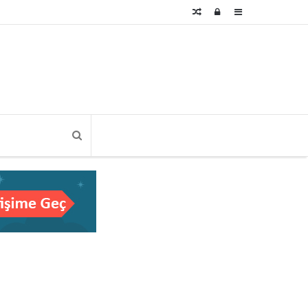
Rastgele
Kayıt
Kenar
Makale
Ol
Bölmesi