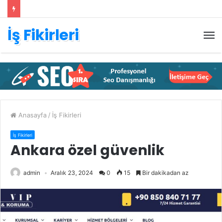
İş Fikirleri
M
Anasayfa
/
İş Fikirleri
İş Fikirleri
Ankara özel güvenlik
admin
Aralık 23, 2024
0
15
Bir dakikadan az