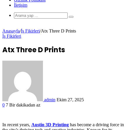
İletişim
Anasayfa
/
İş Fikirleri
/
Atx Three D Prints
İş Fikirleri
Atx Three D Prints
admin
Ekim 27, 2025
0
7
Bir dakikadan az
In recent years,
Austin 3D Printing
has become a driving force in
the city’s thriving tech and creative industries. Known for its