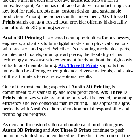
innovative spirit, Austin has embraced additive manufacturing as a
key tool for rapid prototyping, custom design, and sustainable
production. Among the pioneers in this movement,
Atx Three D
Prints
stands out as a trusted local provider offering high-quality
and affordable 3D printing services.
Austin 3D Printing
has opened new opportunities for businesses,
engineers, and artists to turn digital models into physical creations
with precision and speed. Whether it’s designing mechanical parts,
architectural models, or unique art pieces, the flexibility of this
technology allows users to experiment freely without the high costs
of traditional manufacturing.
Atx Three D Prints
supports this
innovation by offering expert guidance, diverse materials, and state-
of-the-art printers to ensure exceptional results.
One of the most exciting aspects of
Austin 3D Printing
is its
commitment to sustainability and local production.
Atx Three D
Prints
minimizes waste by printing only what is needed, promoting
efficiency and eco-conscious manufacturing. This approach aligns
perfectly with Austin’s culture of environmental responsibility and
technological progress.
As demand for customization and on-demand production grows,
Austin 3D Printing
and
Atx Three D Prints
continue to push
boundaries in design and engineering. Together, they represent the