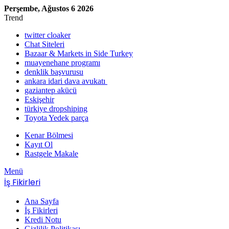
Perşembe, Ağustos 6 2026
Trend
twitter cloaker
Chat Siteleri
Bazaar & Markets in Side Turkey
muayenehane programı
denklik başvurusu
ankara idari dava avukatı
gaziantep akücü
Eskişehir
türkiye dropshiping
Toyota Yedek parça
Kenar Bölmesi
Kayıt Ol
Rastgele Makale
Menü
İş Fikirleri
Ana Sayfa
İş Fikirleri
Kredi Notu
Gizlilik Politikası