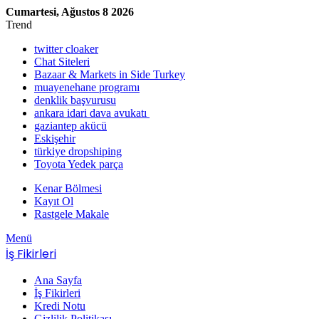
Cumartesi, Ağustos 8 2026
Trend
twitter cloaker
Chat Siteleri
Bazaar & Markets in Side Turkey
muayenehane programı
denklik başvurusu
ankara idari dava avukatı
gaziantep akücü
Eskişehir
türkiye dropshiping
Toyota Yedek parça
Kenar Bölmesi
Kayıt Ol
Rastgele Makale
Menü
İş Fikirleri
Ana Sayfa
İş Fikirleri
Kredi Notu
Gizlilik Politikası