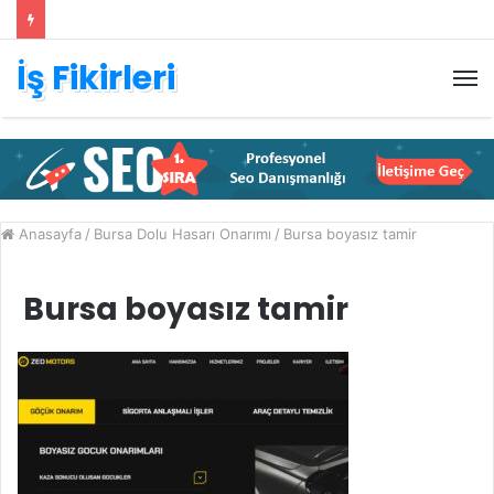
İş Fikirleri
M
Anasayfa
/
Bursa Dolu Hasarı Onarımı
/
Bursa boyasız tamir
Bursa boyasız tamir