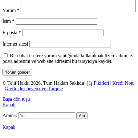
Yorum
*
İsim
*
E-posta
*
İnternet sitesi
Bir dahaki sefere yorum yaptığımda kullanılmak üzere adımı, e-
posta adresimi ve web site adresimi bu tarayıcıya kaydet.
© Telif Hakkı 2026, Tüm Hakları Saklıdır |
İş Fikirleri
|
Kredi Notu
|
Greffe de cheveux en Turquie
Başa dön tuşu
Kapalı
Arama:
Grandpashabet
Betpark
Kolaybet
Betgaranti
İmajbet
Kapalı