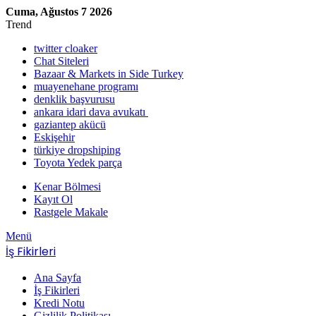
Cuma, Ağustos 7 2026
Trend
twitter cloaker
Chat Siteleri
Bazaar & Markets in Side Turkey
muayenehane programı
denklik başvurusu
ankara idari dava avukatı
gaziantep akücü
Eskişehir
türkiye dropshiping
Toyota Yedek parça
Kenar Bölmesi
Kayıt Ol
Rastgele Makale
Menü
İş Fikirleri
Ana Sayfa
İş Fikirleri
Kredi Notu
Gizlilik Politikası