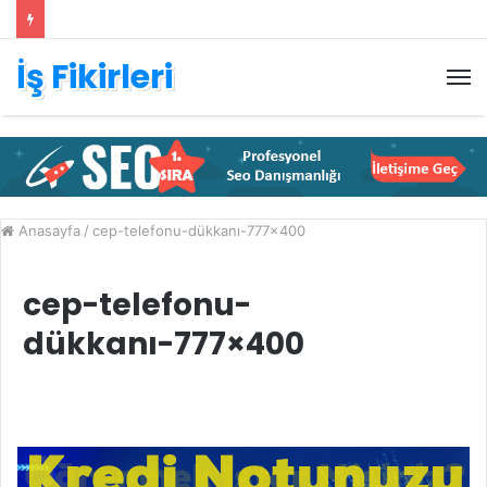
İş Fikirleri
M
Anasayfa
/
cep-telefonu-dükkanı-777×400
cep-telefonu-
dükkanı-777×400