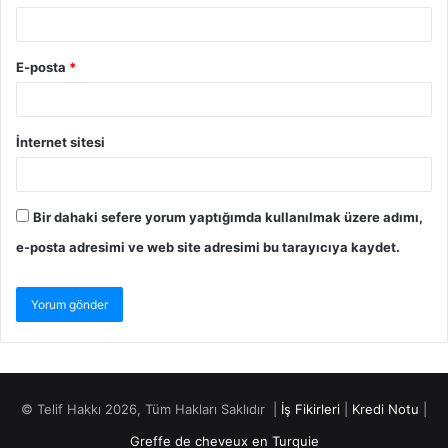
E-posta
*
İnternet sitesi
Bir dahaki sefere yorum yaptığımda kullanılmak üzere adımı,
e-posta adresimi ve web site adresimi bu tarayıcıya kaydet.
© Telif Hakkı 2026, Tüm Hakları Saklıdır |
İş Fikirleri
|
Kredi Notu
|
Greffe de cheveux en Turquie