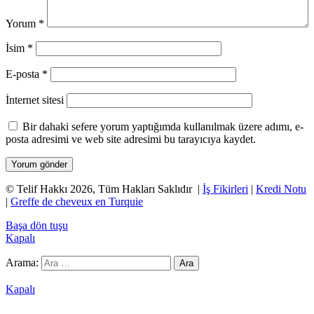
Yorum
*
İsim
*
E-posta
*
İnternet sitesi
Bir dahaki sefere yorum yaptığımda kullanılmak üzere adımı, e-
posta adresimi ve web site adresimi bu tarayıcıya kaydet.
© Telif Hakkı 2026, Tüm Hakları Saklıdır |
İş Fikirleri
|
Kredi Notu
|
Greffe de cheveux en Turquie
Başa dön tuşu
Kapalı
Arama:
Grandpashabet
Betpark
Kolaybet
Betgaranti
İmajbet
Kapalı