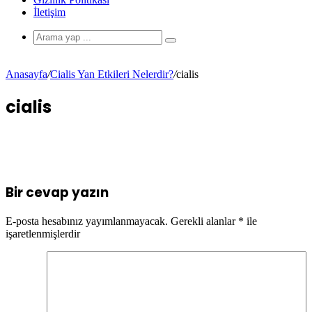
İletişim
Anasayfa
/
Cialis Yan Etkileri Nelerdir?
/
cialis
cialis
Bir cevap yazın
E-posta hesabınız yayımlanmayacak.
Gerekli alanlar
*
ile
işaretlenmişlerdir