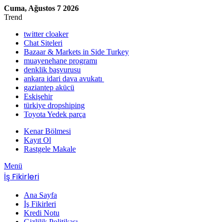
Cuma, Ağustos 7 2026
Trend
twitter cloaker
Chat Siteleri
Bazaar & Markets in Side Turkey
muayenehane programı
denklik başvurusu
ankara idari dava avukatı
gaziantep akücü
Eskişehir
türkiye dropshiping
Toyota Yedek parça
Kenar Bölmesi
Kayıt Ol
Rastgele Makale
Menü
İş Fikirleri
Ana Sayfa
İş Fikirleri
Kredi Notu
Gizlilik Politikası