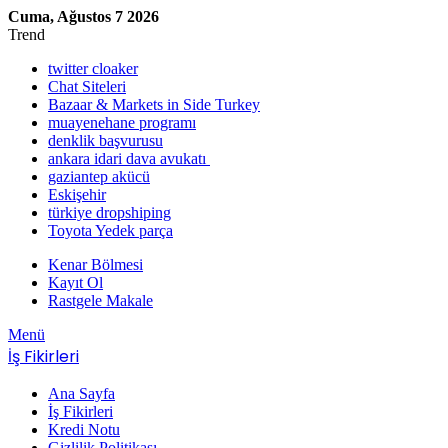
Cuma, Ağustos 7 2026
Trend
twitter cloaker
Chat Siteleri
Bazaar & Markets in Side Turkey
muayenehane programı
denklik başvurusu
ankara idari dava avukatı
gaziantep akücü
Eskişehir
türkiye dropshiping
Toyota Yedek parça
Kenar Bölmesi
Kayıt Ol
Rastgele Makale
Menü
İş Fikirleri
Ana Sayfa
İş Fikirleri
Kredi Notu
Gizlilik Politikası