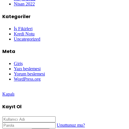
Nisan 2022
Kategoriler
İş Fikirleri
Kredi Notu
Uncategorized
Meta
Giriş
Yazı beslemesi
Yorum beslemesi
WordPress.org
Grandpashabet
Betpark
Kolaybet
Betgaranti
İmajbet
Kapalı
Kayıt Ol
Unuttunuz mu?