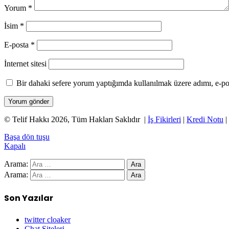
Yorum
*
İsim
*
E-posta
*
İnternet sitesi
Bir dahaki sefere yorum yaptığımda kullanılmak üzere adımı, e-pos
© Telif Hakkı 2026, Tüm Hakları Saklıdır |
İş Fikirleri
|
Kredi Notu
|
Başa dön tuşu
Kapalı
Arama:
Arama:
Son Yazılar
twitter cloaker
Chat Siteleri