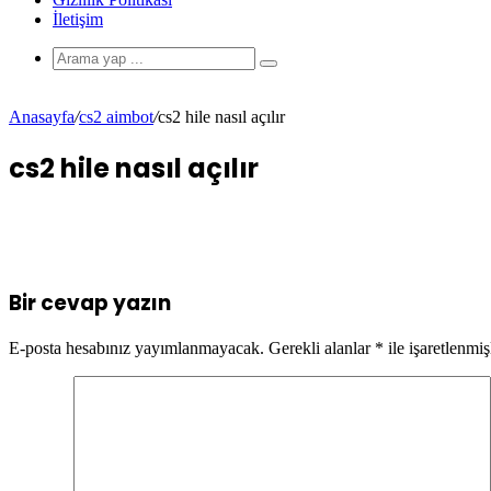
İletişim
Anasayfa
/
cs2 aimbot
/
cs2 hile nasıl açılır
cs2 hile nasıl açılır
Bir cevap yazın
E-posta hesabınız yayımlanmayacak.
Gerekli alanlar
*
ile işaretlenmiş