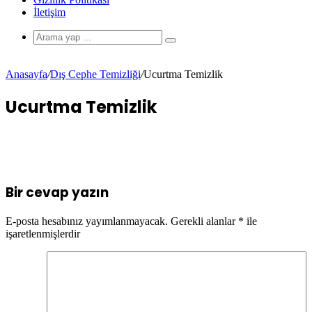
İletişim
Anasayfa
/
Dış Cephe Temizliği
/
Ucurtma Temizlik
Ucurtma Temizlik
Bir cevap yazın
E-posta hesabınız yayımlanmayacak.
Gerekli alanlar
*
ile
işaretlenmişlerdir