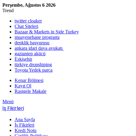
Perşembe, Ağustos 6 2026
Trend
twitter cloaker
Chat Siteleri
Bazaar & Markets in Side Turkey
muayenehane programı
denklik başvurusu
ankara idari dava avukatı
gaziantep akücü
Eskişehir
türkiye dropshiping
Toyota Yedek parça
Kenar Bölmesi
Kayıt Ol
Rastgele Makale
Menü
İş Fikirleri
Ana Sayfa
İş Fikirleri
Kredi Notu
Gizlilik Politikası