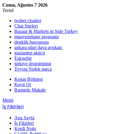
Cuma, Ağustos 7 2026
Trend
twitter cloaker
Chat Siteleri
Bazaar & Markets in Side Turkey
muayenehane programı
denklik başvurusu
ankara idari dava avukatı
gaziantep akücü
Eskişehir
türkiye dropshiping
Toyota Yedek parça
Kenar Bölmesi
Kayıt Ol
Rastgele Makale
Menü
İş Fikirleri
Ana Sayfa
İş Fikirleri
Kredi Notu
Gizlilik Politikası