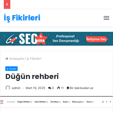
İş Fikirleri
M
Anasayfa
/
İş Fikirleri
İş Fikirleri
Düğün rehberi
admin
Mart 16, 2025
0
11
Bir dakikadan az