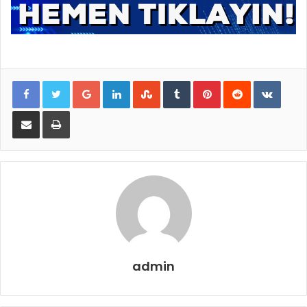
Google+
LinkedIn
StumbleUpon
Tumblr
Pinterest
Reddit
VKontakte
E-Posta ile paylaş
Yazdır
admin