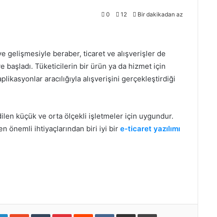
0
12
Bir dakikadan az
ve gelişmesiyle beraber, ticaret ve alışverişler de
 başladı. Tüketicilerin bir ürün ya da hizmet için
likasyonlar aracılığıyla alışverişini gerçekleştirdiği
dilen küçük ve orta ölçekli işletmeler için uygundur.
n önemli ihtiyaçlarından biri iyi bir
e-ticaret yazılımı
LinkedIn
StumbleUpon
Tumblr
Pinterest
Reddit
VKontakte
E-Posta ile paylaş
Yazdır