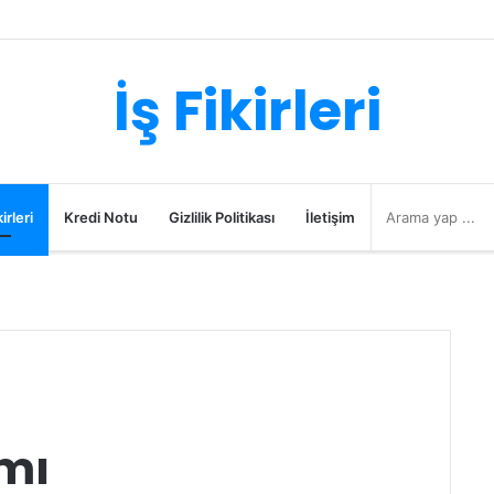
İş Fikirleri
irleri
Kredi Notu
Gizlilik Politikası
İletişim
ımı