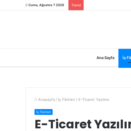
Cuma, Ağustos 7 2026
Trend
Ana Sayfa
İş Fik
Anasayfa
/
İş Fikirleri
/
E-Ticaret Yazılımı
İş Fikirleri
E-Ticaret Yazıl