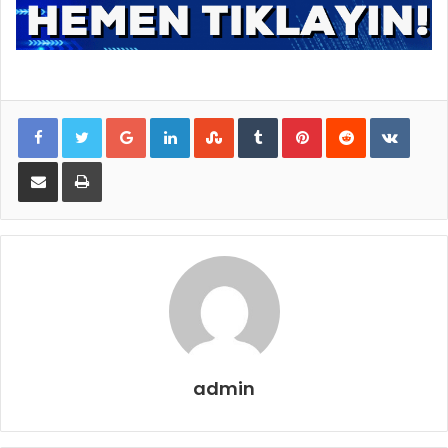
Google+
LinkedIn
StumbleUpon
Tumblr
Pinterest
Reddit
VKontakte
E-Posta ile paylaş
Yazdır
admin