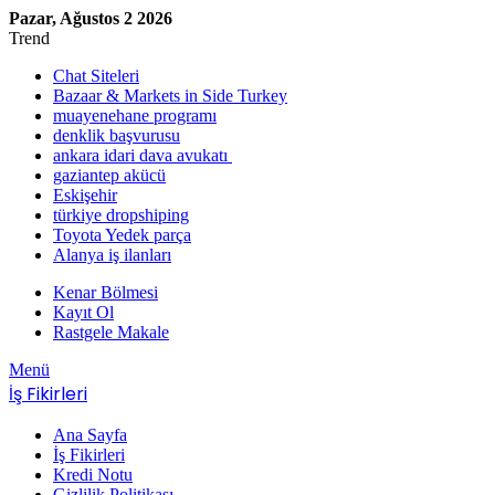
Pazar, Ağustos 2 2026
Trend
Chat Siteleri
Bazaar & Markets in Side Turkey
muayenehane programı
denklik başvurusu
ankara idari dava avukatı
gaziantep akücü
Eskişehir
türkiye dropshiping
Toyota Yedek parça
Alanya iş ilanları
Kenar Bölmesi
Kayıt Ol
Rastgele Makale
Menü
İş Fikirleri
Ana Sayfa
İş Fikirleri
Kredi Notu
Gizlilik Politikası