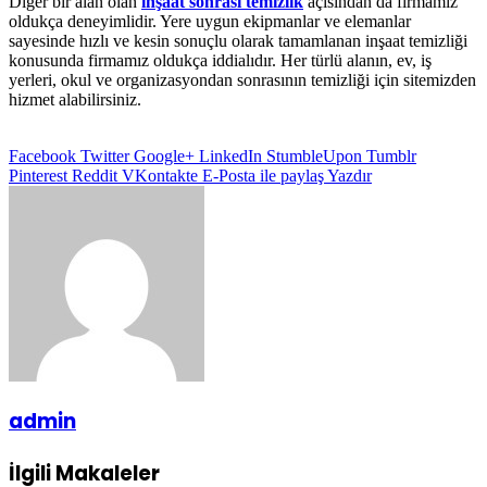
Diğer bir alan olan
inşaat sonrası temizlik
açısından da firmamız
oldukça deneyimlidir. Yere uygun ekipmanlar ve elemanlar
sayesinde hızlı ve kesin sonuçlu olarak tamamlanan inşaat temizliği
konusunda firmamız oldukça iddialıdır. Her türlü alanın, ev, iş
yerleri, okul ve organizasyondan sonrasının temizliği için sitemizden
hizmet alabilirsiniz.
Facebook
Twitter
Google+
LinkedIn
StumbleUpon
Tumblr
Pinterest
Reddit
VKontakte
E-Posta ile paylaş
Yazdır
admin
İlgili Makaleler