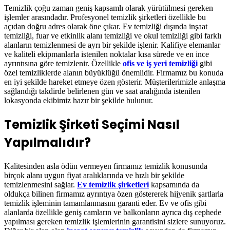
Temizlik çoğu zaman geniş kapsamlı olarak yürütülmesi gereken
işlemler arasındadır. Profesyonel temizlik şirketleri özellikle bu
açıdan doğru adres olarak öne çıkar. Ev temizliği dışında inşaat
temizliği, fuar ve etkinlik alanı temizliği ve okul temizliği gibi farklı
alanların temizlenmesi de ayrı bir şekilde işlenir. Kalifiye elemanlar
ve kaliteli ekipmanlarla istenilen noktalar kısa sürede ve en ince
ayrıntısına göre temizlenir. Özellikle
ofis ve iş yeri temizliği
gibi
özel temizliklerde alanın büyüklüğü önemlidir. Firmamız bu konuda
en iyi şekilde hareket etmeye özen gösterir. Müşterilerimizle anlaşma
sağlandığı takdirde belirlenen gün ve saat aralığında istenilen
lokasyonda ekibimiz hazır bir şekilde bulunur.
Temizlik Şirketi Seçimi Nasıl
Yapılmalıdır?
Kalitesinden asla ödün vermeyen firmamız temizlik konusunda
birçok alanı uygun fiyat aralıklarında ve hızlı bir şekilde
temizlenmesini sağlar.
Ev temizlik şirketleri
kapsamında da
oldukça bilinen firmamız ayrıntıya özen göstererek hijyenik şartlarla
temizlik işleminin tamamlanmasını garanti eder. Ev ve ofis gibi
alanlarda özellikle geniş camların ve balkonların ayrıca dış cephede
yapılması gereken temizlik işlemlerinin garantisini sizlere sunuyoruz.