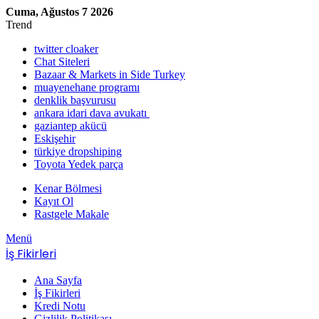
Cuma, Ağustos 7 2026
Trend
twitter cloaker
Chat Siteleri
Bazaar & Markets in Side Turkey
muayenehane programı
denklik başvurusu
ankara idari dava avukatı
gaziantep akücü
Eskişehir
türkiye dropshiping
Toyota Yedek parça
Kenar Bölmesi
Kayıt Ol
Rastgele Makale
Menü
İş Fikirleri
Ana Sayfa
İş Fikirleri
Kredi Notu
Gizlilik Politikası