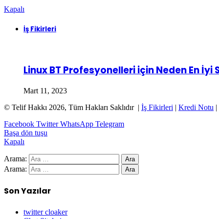
Kapalı
İş Fikirleri
Linux BT Profesyonelleri için Neden En İyi
Mart 11, 2023
© Telif Hakkı 2026, Tüm Hakları Saklıdır |
İş Fikirleri
|
Kredi Notu
|
Facebook
Twitter
WhatsApp
Telegram
Başa dön tuşu
Kapalı
Arama:
Arama:
Son Yazılar
twitter cloaker