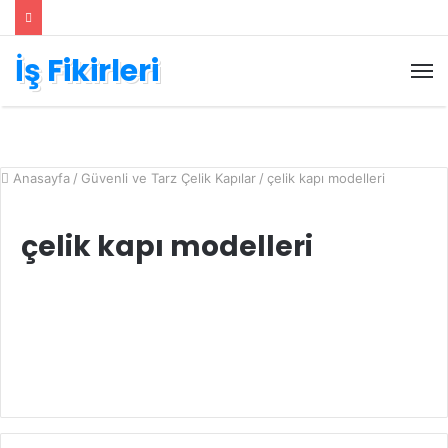
İş Fikirleri
M
Anasayfa
/
Güvenli ve Tarz Çelik Kapılar
/
çelik kapı modelleri
çelik kapı modelleri