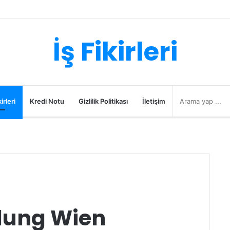
İş Fikirleri
irleri
Kredi Notu
Gizlilik Politikası
İletişim
lung Wien