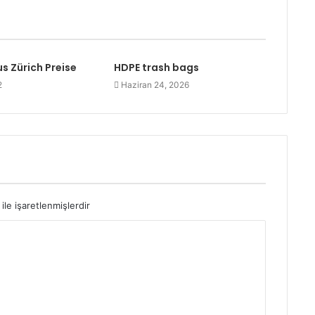
s Zürich Preise
HDPE trash bags
2
Haziran 24, 2026
ile işaretlenmişlerdir