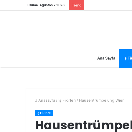
Cuma, Ağustos 7 2026
Trend
Ana Sayfa
İş Fik
Anasayfa
/
İş Fikirleri
/
Hausentrümpelung Wien
İş Fikirleri
Hausentrümpe