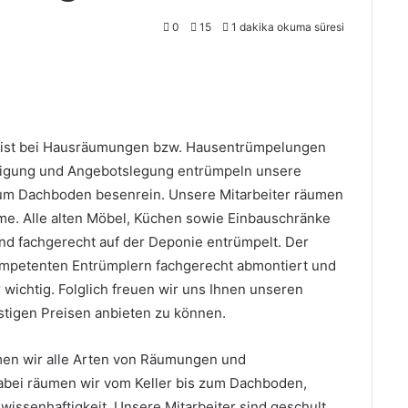
0
15
1 dakika okuma süresi
n
alist bei Hausräumungen bzw. Hausentrümpelungen
chtigung und Angebotslegung entrümpeln unsere
 zum Dachboden besenrein. Unsere Mitarbeiter räumen
ume. Alle alten Möbel, Küchen sowie Einbauschränke
d fachgerecht auf der Deponie entrümpelt. Der
mpetenten Entrümplern fachgerecht abmontiert und
r wichtig. Folglich freuen wir uns Ihnen unseren
stigen Preisen anbieten zu können.
en wir alle Arten von Räumungen und
abei räumen wir vom Keller bis zum Dachboden,
issenhaftigkeit. Unsere Mitarbeiter sind geschult,