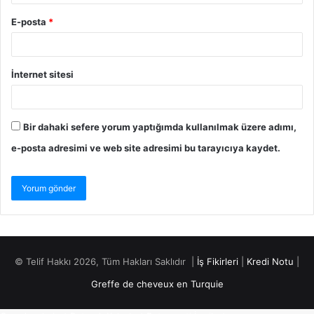
E-posta
*
İnternet sitesi
Bir dahaki sefere yorum yaptığımda kullanılmak üzere adımı,
e-posta adresimi ve web site adresimi bu tarayıcıya kaydet.
© Telif Hakkı 2026, Tüm Hakları Saklıdır |
İş Fikirleri
|
Kredi Notu
|
Greffe de cheveux en Turquie