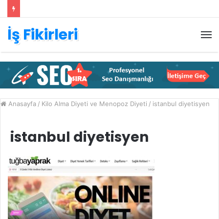
İş Fikirleri
M
Anasayfa
/
Kilo Alma Diyeti ve Menopoz Diyeti
/
istanbul diyetisyen
istanbul diyetisyen