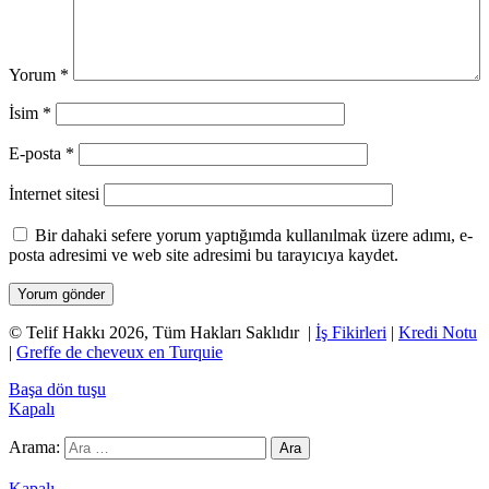
Yorum
*
İsim
*
E-posta
*
İnternet sitesi
Bir dahaki sefere yorum yaptığımda kullanılmak üzere adımı, e-
posta adresimi ve web site adresimi bu tarayıcıya kaydet.
© Telif Hakkı 2026, Tüm Hakları Saklıdır |
İş Fikirleri
|
Kredi Notu
|
Greffe de cheveux en Turquie
Başa dön tuşu
Kapalı
Arama:
Grandpashabet
Betpark
Kolaybet
Betgaranti
İmajbet
Kapalı