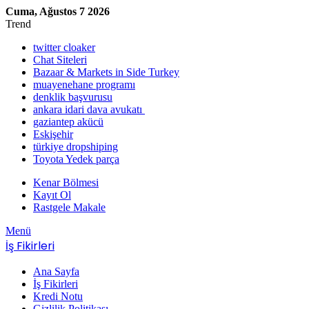
Cuma, Ağustos 7 2026
Trend
twitter cloaker
Chat Siteleri
Bazaar & Markets in Side Turkey
muayenehane programı
denklik başvurusu
ankara idari dava avukatı
gaziantep akücü
Eskişehir
türkiye dropshiping
Toyota Yedek parça
Kenar Bölmesi
Kayıt Ol
Rastgele Makale
Menü
İş Fikirleri
Ana Sayfa
İş Fikirleri
Kredi Notu
Gizlilik Politikası