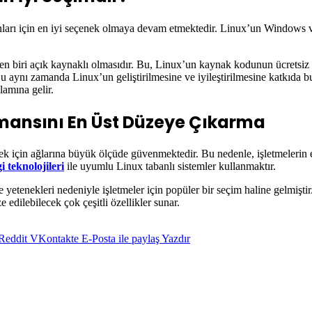
anları için en iyi seçenek olmaya devam etmektedir. Linux’un Windows v
biri açık kaynaklı olmasıdır. Bu, Linux’un kaynak kodunun ücretsiz olar
 Bu aynı zamanda Linux’un geliştirilmesine ve iyileştirilmesine katkıda b
lamına gelir.
rmansını En Üst Düzeye Çıkarma
ek için ağlarına büyük ölçüde güvenmektedir. Bu nedenle, işletmelerin e
gi teknolojileri
ile uyumlu Linux tabanlı sistemler kullanmaktır.
me yetenekleri nedeniyle işletmeler için popüler bir seçim haline gelmiştir
 edilebilecek çok çeşitli özellikler sunar.
Reddit
VKontakte
E-Posta ile paylaş
Yazdır