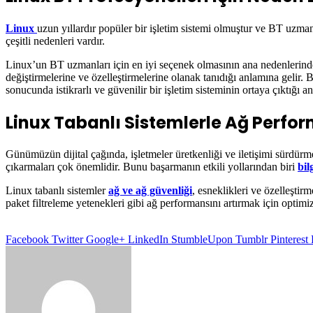
Linux
uzun yıllardır popüler bir işletim sistemi olmuştur ve BT uzm
çeşitli nedenleri vardır.
Linux’un BT uzmanları için en iyi seçenek olmasının ana nedenlerinden 
değiştirmelerine ve özelleştirmelerine olanak tanıdığı anlamına gelir.
sonucunda istikrarlı ve güvenilir bir işletim sisteminin ortaya çıktığı an
Linux Tabanlı Sistemlerle Ağ Perfo
Günümüzün dijital çağında, işletmeler üretkenliği ve iletişimi sürdürm
çıkarmaları çok önemlidir. Bunu başarmanın etkili yollarından biri
bil
Linux tabanlı sistemler
ağ ve ağ güvenliği
, esneklikleri ve özelleştir
paket filtreleme yetenekleri gibi ağ performansını artırmak için optimize
Facebook
Twitter
Google+
LinkedIn
StumbleUpon
Tumblr
Pinterest