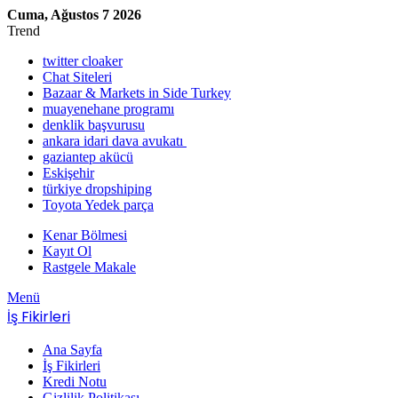
Cuma, Ağustos 7 2026
Trend
twitter cloaker
Chat Siteleri
Bazaar & Markets in Side Turkey
muayenehane programı
denklik başvurusu
ankara idari dava avukatı
gaziantep akücü
Eskişehir
türkiye dropshiping
Toyota Yedek parça
Kenar Bölmesi
Kayıt Ol
Rastgele Makale
Menü
İş Fikirleri
Ana Sayfa
İş Fikirleri
Kredi Notu
Gizlilik Politikası