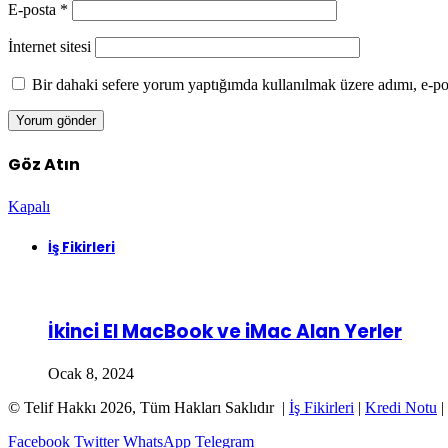
E-posta
*
İnternet sitesi
Bir dahaki sefere yorum yaptığımda kullanılmak üzere adımı, e-pos
Göz Atın
Kapalı
İş Fikirleri
İkinci El MacBook ve iMac Alan Yerler
Ocak 8, 2024
© Telif Hakkı 2026, Tüm Hakları Saklıdır |
İş Fikirleri
|
Kredi Notu
|
Facebook
Twitter
WhatsApp
Telegram