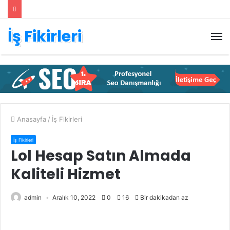
İş Fikirleri
M
Anasayfa
/
İş Fikirleri
İş Fikirleri
Lol Hesap Satın Almada
Kaliteli Hizmet
admin
Aralık 10, 2022
0
16
Bir dakikadan az