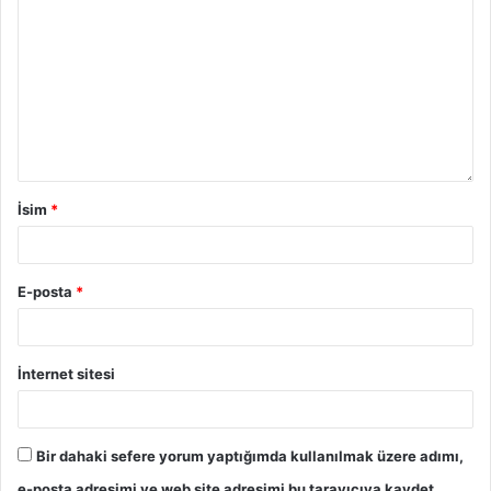
İsim
*
E-posta
*
İnternet sitesi
Bir dahaki sefere yorum yaptığımda kullanılmak üzere adımı,
e-posta adresimi ve web site adresimi bu tarayıcıya kaydet.