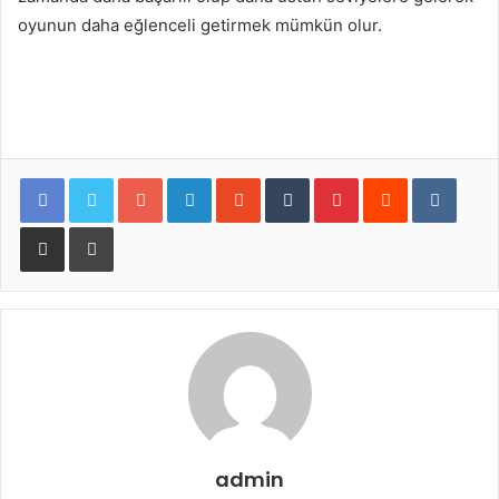
oyunun daha eğlenceli getirmek mümkün olur.
Google+
LinkedIn
StumbleUpon
Tumblr
Pinterest
Reddit
VKontakte
E-Posta ile paylaş
Yazdır
admin