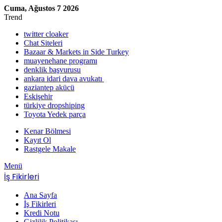
Cuma, Ağustos 7 2026
Trend
twitter cloaker
Chat Siteleri
Bazaar & Markets in Side Turkey
muayenehane programı
denklik başvurusu
ankara idari dava avukatı
gaziantep akücü
Eskişehir
türkiye dropshiping
Toyota Yedek parça
Kenar Bölmesi
Kayıt Ol
Rastgele Makale
Menü
İş Fikirleri
Ana Sayfa
İş Fikirleri
Kredi Notu
Gizlilik Politikası