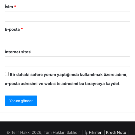
İsim
*
E-posta
*
İnternet sitesi
Bir dahaki sefere yorum yaptığımda kullanılmak üzere adımı,
e-posta adresimi ve web site adresimi bu tarayıcıya kaydet.
© Telif Hakkı 2026, Tüm Hakları Saklıdır |
İş Fikirleri
|
Kredi Notu
|