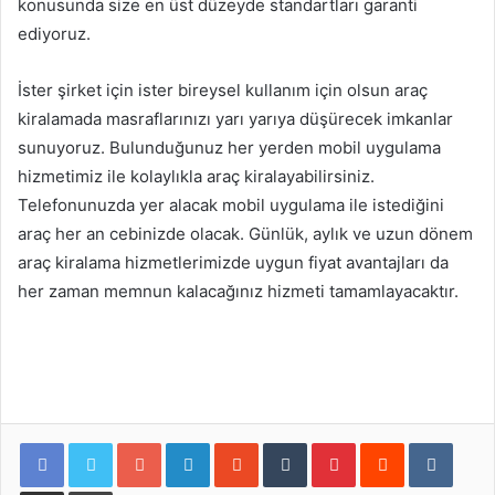
konusunda size en üst düzeyde standartları garanti
ediyoruz.
İster şirket için ister bireysel kullanım için olsun araç
kiralamada masraflarınızı yarı yarıya düşürecek imkanlar
sunuyoruz. Bulunduğunuz her yerden mobil uygulama
hizmetimiz ile kolaylıkla araç kiralayabilirsiniz.
Telefonunuzda yer alacak mobil uygulama ile istediğini
araç her an cebinizde olacak. Günlük, aylık ve uzun dönem
araç kiralama hizmetlerimizde uygun fiyat avantajları da
her zaman memnun kalacağınız hizmeti tamamlayacaktır.
Google+
LinkedIn
StumbleUpon
Tumblr
Pinterest
Reddit
VKontakte
E-Posta ile paylaş
Yazdır