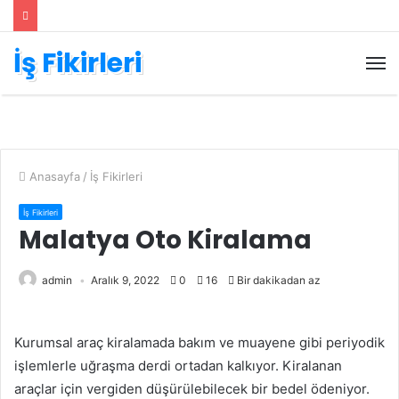
İş Fikirleri
M
Anasayfa
/
İş Fikirleri
İş Fikirleri
Malatya Oto Kiralama
admin
Aralık 9, 2022
0
16
Bir dakikadan az
Kurumsal araç kiralamada bakım ve muayene gibi periyodik
işlemlerle uğraşma derdi ortadan kalkıyor. Kiralanan
araçlar için vergiden düşürülebilecek bir bedel ödeniyor.