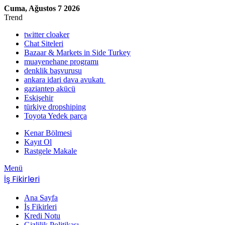
Cuma, Ağustos 7 2026
Trend
twitter cloaker
Chat Siteleri
Bazaar & Markets in Side Turkey
muayenehane programı
denklik başvurusu
ankara idari dava avukatı
gaziantep akücü
Eskişehir
türkiye dropshiping
Toyota Yedek parça
Kenar Bölmesi
Kayıt Ol
Rastgele Makale
Menü
İş Fikirleri
Ana Sayfa
İş Fikirleri
Kredi Notu
Gizlilik Politikası