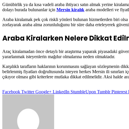
Günübirlik ya da kısa vadeli araba ihtiyacı satın almak yerine kirala
dolayı burada bulunanlar için
Mersin kiralık
araba modelleri ve fiyatl
Araba kiralamak pek çok riskli yönleri bulunan hizmetlerden biri olsa d
zorlayarak araba alma zorunluluğunu bir süre daha erteleyerek güvenil
Araba Kiralarken Nelere Dikkat Edil
Araç kiralamadan önce detaylı bir araştırma yaparak piyasadaki güvenil
yararlanmak isteyenlerin mağdur olmalarına neden olmaktadır.
Karşılıklı tarafların haklarının korunmasını sağlayan sözleşmenin dik
belirlenmiş fiyatları doğrultusunda isteyen herkes Mersin ili sınırları i
çıkıyor olması gibi kriterlere mutlaka dikkat edilmelidir. Aksi halde ar
Facebook
Twitter
Google+
LinkedIn
StumbleUpon
Tumblr
Pinterest