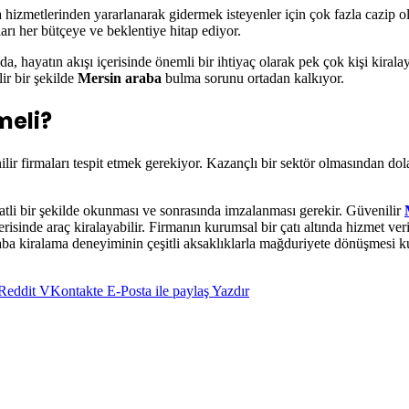
ma hizmetlerinden yararlanarak gidermek isteyenler için çok fazla cazip 
arı her bütçeye ve beklentiye hitap ediyor.
a, hayatın akışı içerisinde önemli bir ihtiyaç olarak pek çok kişi kirala
ir bir şekilde
Mersin araba
bulma sorunu ortadan kalkıyor.
meli?
ir firmaları tespit etmek gerekiyor. Kazançlı bir sektör olmasından dol
katli bir şekilde okunması ve sonrasında imzalanması gerekir. Güvenilir
çerisinde araç kiralayabilir. Firmanın kurumsal bir çatı altında hizmet ve
aba kiralama deneyiminin çeşitli aksaklıklarla mağduriyete dönüşmesi kull
Reddit
VKontakte
E-Posta ile paylaş
Yazdır