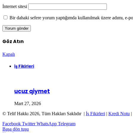
İnternet sitesi
Bir dahaki sefere yorum yaptığımda kullanılmak üzere adımı, e-pos
Göz Atın
Kapalı
İş Fikirleri
ucuz qiymet
Mart 27, 2026
© Telif Hakkı 2026, Tüm Hakları Saklıdır |
İş Fikirleri
|
Kredi Notu
|
Facebook
Twitter
WhatsApp
Telegram
Başa dön tuşu