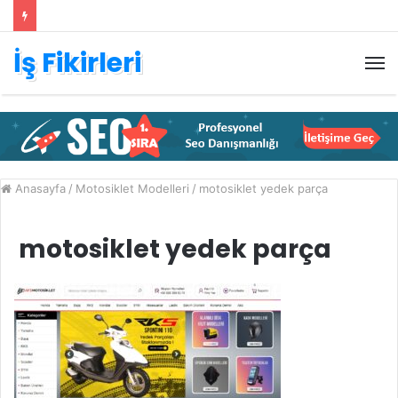
İş Fikirleri
M
Anasayfa
/
Motosiklet Modelleri
/
motosiklet yedek parça
motosiklet yedek parça