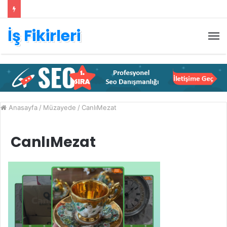
İş Fikirleri
M
Anasayfa
/
Müzayede
/
CanlıMezat
CanlıMezat