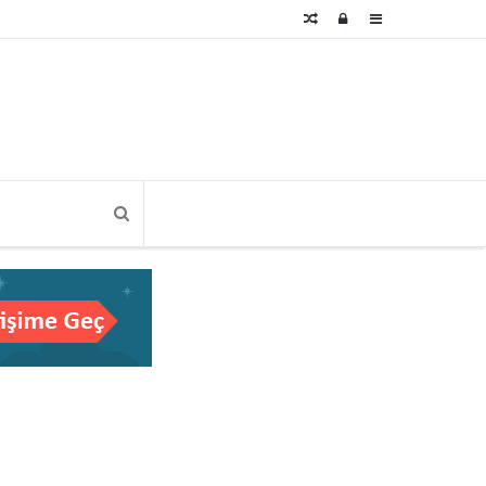
Rastgele
Kayıt
Kenar
Makale
Ol
Bölmesi