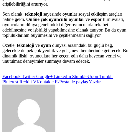
erişilebilirliğini arttırıyor.
Son olarak,
teknoloji
sayesinde
oyun
lar sosyal etkileşim araçları
haline geldi.
Online çok oyunculu oyunlar
ve
espor
turnuvaları,
oyuncuların dünya genelindeki diğer oyuncularla rekabet
edebilmesine ve işbirliği yapabilmesine olanak tanıyor. Bu da oyun
topluluklarının büyümesini ve çeşitlenmesini sağlıyor.
Özetle,
teknoloji
ve
oyun
dünyası arasındaki bu güçlü bağ,
gelecekte de pek çok yenilik ve gelişmeyi beraberinde getirecek. Bu
dinamik ilişki, oyunculara her geçen gün daha heyecan verici ve
unutulmaz deneyimler sunmaya devam edecek.
Facebook
Twitter
Google+
LinkedIn
StumbleUpon
Tumblr
Pinterest
Reddit
VKontakte
E-Posta ile paylaş
Yazdır