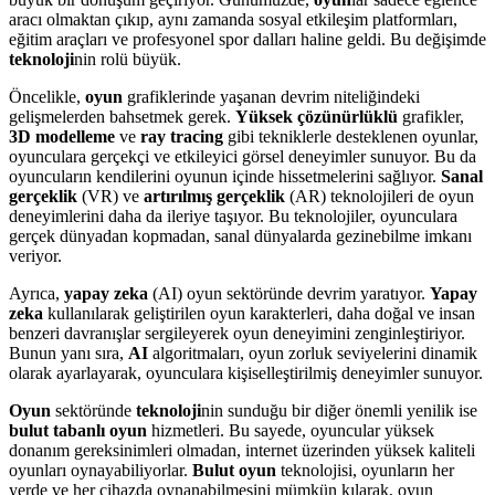
aracı olmaktan çıkıp, aynı zamanda sosyal etkileşim platformları,
eğitim araçları ve profesyonel spor dalları haline geldi. Bu değişimde
teknoloji
nin rolü büyük.
Öncelikle,
oyun
grafiklerinde yaşanan devrim niteliğindeki
gelişmelerden bahsetmek gerek.
Yüksek çözünürlüklü
grafikler,
3D modelleme
ve
ray tracing
gibi tekniklerle desteklenen oyunlar,
oyunculara gerçekçi ve etkileyici görsel deneyimler sunuyor. Bu da
oyuncuların kendilerini oyunun içinde hissetmelerini sağlıyor.
Sanal
gerçeklik
(VR) ve
artırılmış gerçeklik
(AR) teknolojileri de oyun
deneyimlerini daha da ileriye taşıyor. Bu teknolojiler, oyunculara
gerçek dünyadan kopmadan, sanal dünyalarda gezinebilme imkanı
veriyor.
Ayrıca,
yapay zeka
(AI) oyun sektöründe devrim yaratıyor.
Yapay
zeka
kullanılarak geliştirilen oyun karakterleri, daha doğal ve insan
benzeri davranışlar sergileyerek oyun deneyimini zenginleştiriyor.
Bunun yanı sıra,
AI
algoritmaları, oyun zorluk seviyelerini dinamik
olarak ayarlayarak, oyunculara kişiselleştirilmiş deneyimler sunuyor.
Oyun
sektöründe
teknoloji
nin sunduğu bir diğer önemli yenilik ise
bulut tabanlı oyun
hizmetleri. Bu sayede, oyuncular yüksek
donanım gereksinimleri olmadan, internet üzerinden yüksek kaliteli
oyunları oynayabiliyorlar.
Bulut oyun
teknolojisi, oyunların her
yerde ve her cihazda oynanabilmesini mümkün kılarak, oyun