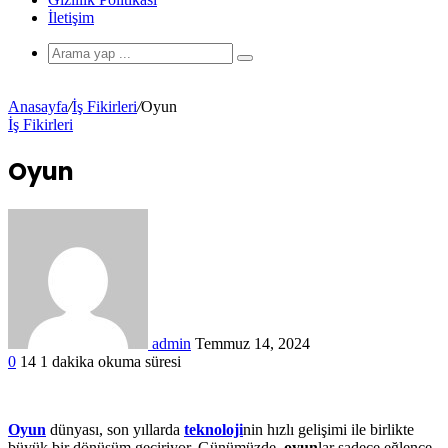
İletişim
Anasayfa
/
İş Fikirleri
/
Oyun
İş Fikirleri
Oyun
admin
Temmuz 14, 2024
0
14
1 dakika okuma süresi
Oyun
dünyası, son yıllarda
teknoloji
nin hızlı gelişimi ile birlikte
büyük bir dönüşüm geçiriyor. Günümüzde,
oyun
lar sadece eğlence