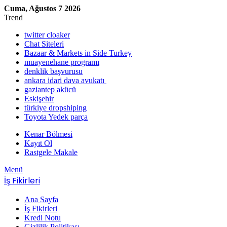
Cuma, Ağustos 7 2026
Trend
twitter cloaker
Chat Siteleri
Bazaar & Markets in Side Turkey
muayenehane programı
denklik başvurusu
ankara idari dava avukatı
gaziantep akücü
Eskişehir
türkiye dropshiping
Toyota Yedek parça
Kenar Bölmesi
Kayıt Ol
Rastgele Makale
Menü
İş Fikirleri
Ana Sayfa
İş Fikirleri
Kredi Notu
Gizlilik Politikası