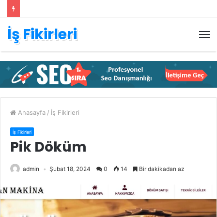
İş Fikirleri
M
Anasayfa
/
İş Fikirleri
İş Fikirleri
Pik Döküm
admin
Şubat 18, 2024
0
14
Bir dakikadan az