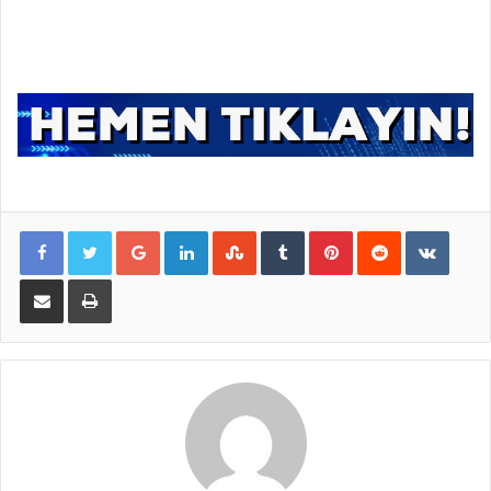
Google+
LinkedIn
StumbleUpon
Tumblr
Pinterest
Reddit
VKontakte
E-Posta ile paylaş
Yazdır