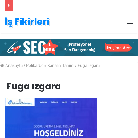
İş Fikirleri
M
Anasayfa
/
Polikarbon Kanalın Tanımı
/
Fuga ızgara
Fuga ızgara