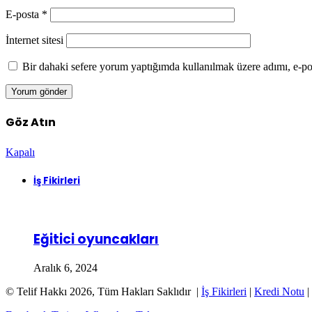
E-posta
*
İnternet sitesi
Bir dahaki sefere yorum yaptığımda kullanılmak üzere adımı, e-pos
Göz Atın
Kapalı
İş Fikirleri
Eğitici oyuncakları
Aralık 6, 2024
© Telif Hakkı 2026, Tüm Hakları Saklıdır |
İş Fikirleri
|
Kredi Notu
|