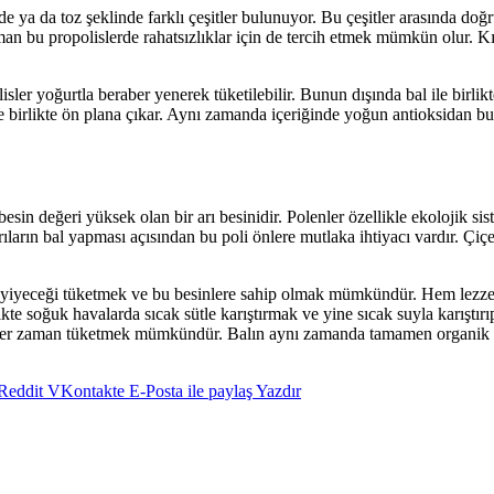
e ya da toz şeklinde farklı çeşitler bulunuyor. Bu çeşitler arasında doğ
zaman bu propolislerde rahatsızlıklar için de tercih etmek mümkün olur. 
sler yoğurtla beraber yenerek tüketilebilir. Bunun dışında bal ile birlik
e birlikte ön plana çıkar. Aynı zamanda içeriğinde yoğun antioksidan bul
n besin değeri yüksek olan bir arı besinidir. Polenler özellikle ekolojik
arın bal yapması açısından bu poli önlere mutlaka ihtiyacı vardır. Çiçe
yiyeceği tüketmek ve bu besinlere sahip olmak mümkündür. Hem lezzetli he
rlikte soğuk havalarda sıcak sütle karıştırmak ve yine sıcak suyla karış
her zaman tüketmek mümkündür. Balın aynı zamanda tamamen organik o
Reddit
VKontakte
E-Posta ile paylaş
Yazdır