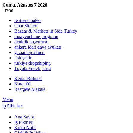
Cuma, Ağustos 7 2026
Trend
twitter cloaker
Chat Siteleri
Bazaar & Markets in Side Turkey
muayenehane programı
denklik başvurusu
ankara idari dava avukatı
gaziantep akücü
Eskişehir
türkiye dropshiping
Toyota Yedek parça
Kenar Bölmesi
Kayıt Ol
Rastgele Makale
Menü
İş Fikirleri
Ana Sayfa
İş Fikirleri
Kredi Notu
Gizlilik Politikası