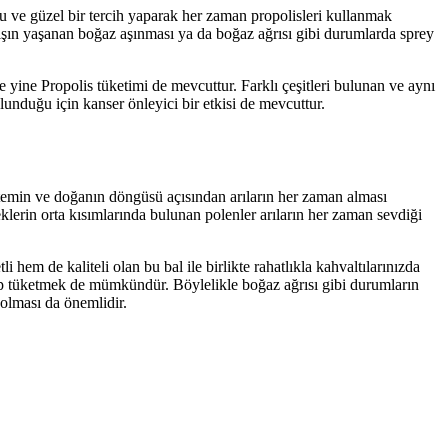
ru ve güzel bir tercih yaparak her zaman propolisleri kullanmak
Kışın yaşanan boğaz aşınması ya da boğaz ağrısı gibi durumlarda sprey
te yine Propolis tüketimi de mevcuttur. Farklı çeşitleri bulunan ve aynı
unduğu için kanser önleyici bir etkisi de mevcuttur.
 sistemin ve doğanın döngüsü açısından arıların her zaman alması
klerin orta kısımlarında bulunan polenler arıların her zaman sevdiği
m de kaliteli olan bu bal ile birlikte rahatlıkla kahvaltılarınızda
tırıp tüketmek de mümkündür. Böylelikle boğaz ağrısı gibi durumların
lması da önemlidir.