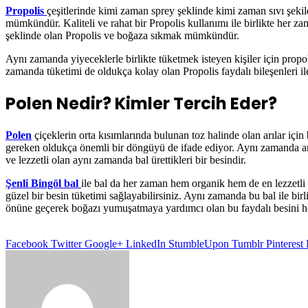
Propolis
çeşitlerinde kimi zaman sprey şeklinde kimi zaman sıvı şekild
mümkündür. Kaliteli ve rahat bir Propolis kullanımı ile birlikte her 
şeklinde olan Propolis ve boğaza sıkmak mümkündür.
Aynı zamanda yiyeceklerle birlikte tüketmek isteyen kişiler için propoli
zamanda tüketimi de oldukça kolay olan Propolis faydalı bileşenleri il
Polen Nedir? Kimler Tercih Eder?
Polen
çiçeklerin orta kısımlarında bulunan toz halinde olan arılar içi
gereken oldukça önemli bir döngüyü de ifade ediyor. Aynı zamanda arıl
ve lezzetli olan aynı zamanda bal ürettikleri bir besindir.
Şenli Bingöl bal
ile bal da her zaman hem organik hem de en lezzetli 
güzel bir besin tüketimi sağlayabilirsiniz. Aynı zamanda bu bal ile bi
önüne geçerek boğazı yumuşatmaya yardımcı olan bu faydalı besini 
Facebook
Twitter
Google+
LinkedIn
StumbleUpon
Tumblr
Pinterest