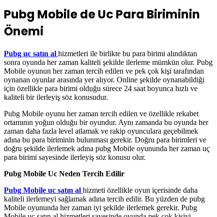
Pubg Mobile de Uc Para Biriminin
Önemi
Pubg uc satın al
hizmetleri ile birlikte bu para birimi alındıktan
sonra oyunda her zaman kaliteli şekilde ilerleme mümkün olur. Pubg
Mobile oyunun her zaman tercih edilen ve pek çok kişi tarafından
oynanan oyunlar arasında yer alıyor. Online şekilde oynanabildiği
için özellikle para birimi olduğu sürece 24 saat boyunca hızlı ve
kaliteli bir ilerleyiş söz konusudur.
Pubg Mobile oyunu her zaman tercih edilen ve özellikle rekabet
ortamının yoğun olduğu bir oyundur. Aynı zamanda bu oyunda her
zaman daha fazla level atlamak ve rakip oyunculara geçebilmek
adına bu para biriminin bulunması gerekir. Doğru para birimleri ve
doğru şekilde ilerlemek adına pubg Mobile oyununda her zaman uç
para birimi sayesinde ilerleyiş söz konusu olur.
Pubg Mobile Uc Neden Tercih Edilir
Pubg Mobile uc satın al
hizmeti özellikle oyun içerisinde daha
kaliteli ilerlemeyi sağlamak adına tercih edilir. Bu yüzden de pubg
Mobile oyununda her zaman iyi şekilde ilerlemek gerekir. Pubg
Mobile uc satın al hizmetleri sayesinde oyunda pek çok kişiyi