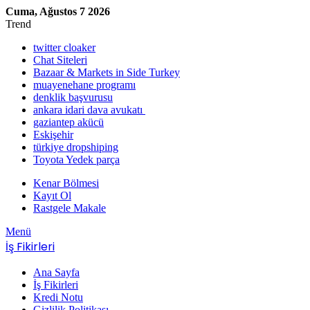
Cuma, Ağustos 7 2026
Trend
twitter cloaker
Chat Siteleri
Bazaar & Markets in Side Turkey
muayenehane programı
denklik başvurusu
ankara idari dava avukatı
gaziantep akücü
Eskişehir
türkiye dropshiping
Toyota Yedek parça
Kenar Bölmesi
Kayıt Ol
Rastgele Makale
Menü
İş Fikirleri
Ana Sayfa
İş Fikirleri
Kredi Notu
Gizlilik Politikası