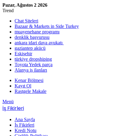
Pazar, Ağustos 2 2026
Trend
Chat Siteleri
Bazaar & Markets in Side Turkey
muayenehane programı
denklik başvurusu
ankara idari dava avukatı
gaziantep akücü
Eskişehir
türkiye dropshiping
Toyota Yedek parça
Alanya iş ilanları
Kenar Bölmesi
Kayıt Ol
Rastgele Makale
Menü
İş Fikirleri
Ana Sayfa
İş Fikirleri
Kredi Notu
Gizlilik Politikası