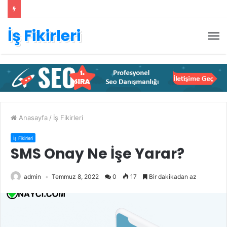
İş Fikirleri
M
Anasayfa
/
İş Fikirleri
İş Fikirleri
SMS Onay Ne İşe Yarar?
admin
Temmuz 8, 2022
0
17
Bir dakikadan az