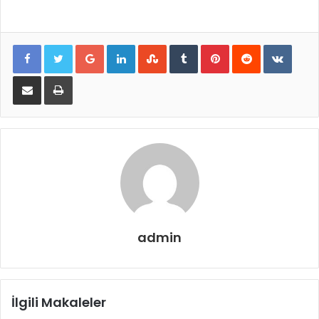
Google+
LinkedIn
StumbleUpon
Tumblr
Pinterest
Reddit
VKontakte
E-Posta ile paylaş
Yazdır
admin
İlgili Makaleler