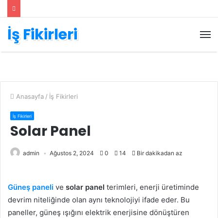
İş Fikirleri
M
Anasayfa
/
İş Fikirleri
İş Fikirleri
Solar Panel
admin
Ağustos 2, 2024
0
14
Bir dakikadan az
Güneş paneli
ve
solar panel
terimleri, enerji üretiminde
devrim niteliğinde olan aynı teknolojiyi ifade eder. Bu
paneller, güneş ışığını elektrik enerjisine dönüştüren