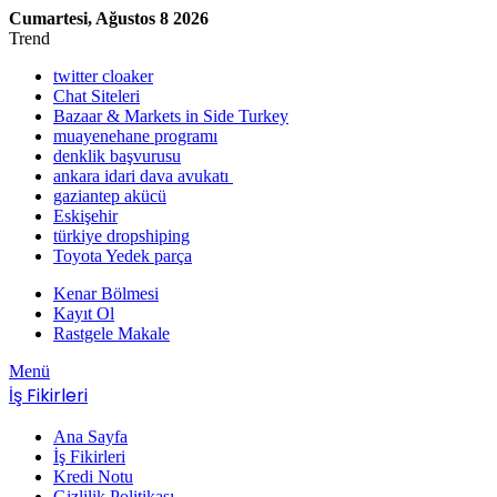
Cumartesi, Ağustos 8 2026
Trend
twitter cloaker
Chat Siteleri
Bazaar & Markets in Side Turkey
muayenehane programı
denklik başvurusu
ankara idari dava avukatı
gaziantep akücü
Eskişehir
türkiye dropshiping
Toyota Yedek parça
Kenar Bölmesi
Kayıt Ol
Rastgele Makale
Menü
İş Fikirleri
Ana Sayfa
İş Fikirleri
Kredi Notu
Gizlilik Politikası