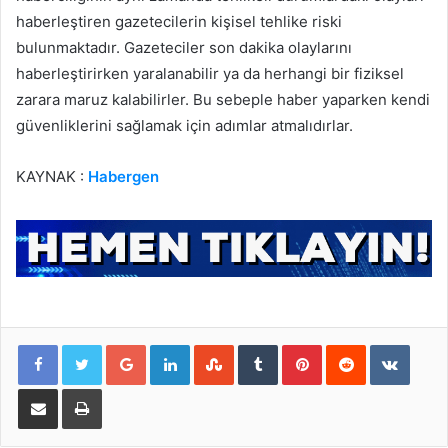
haberleştiren gazetecilerin kişisel tehlike riski
bulunmaktadır. Gazeteciler son dakika olaylarını
haberleştirirken yaralanabilir ya da herhangi bir fiziksel
zarara maruz kalabilirler. Bu sebeple haber yaparken kendi
güvenliklerini sağlamak için adımlar atmalıdırlar.
KAYNAK :
Habergen
Google+
LinkedIn
StumbleUpon
Tumblr
Pinterest
Reddit
VKontakte
E-Posta ile paylaş
Yazdır