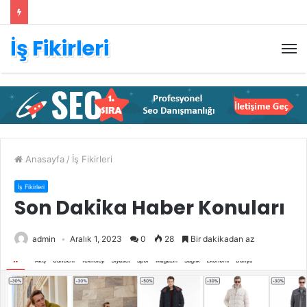
İş Fikirleri
M
Anasayfa
/
İş Fikirleri
İş Fikirleri
Son Dakika Haber Konuları
admin
Aralık 1, 2023
0
28
Bir dakikadan az