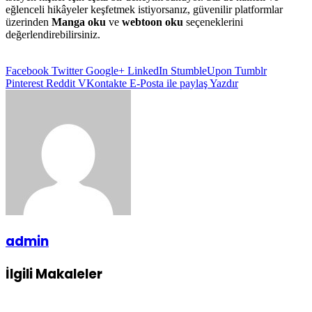
eğlenceli hikâyeler keşfetmek istiyorsanız, güvenilir platformlar
üzerinden
Manga oku
ve
webtoon oku
seçeneklerini
değerlendirebilirsiniz.
Facebook
Twitter
Google+
LinkedIn
StumbleUpon
Tumblr
Pinterest
Reddit
VKontakte
E-Posta ile paylaş
Yazdır
admin
İlgili Makaleler