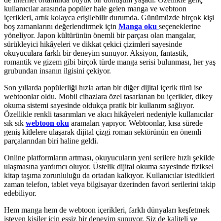
kullanıcılar arasında popüler hale gelen manga ve webtoon
içerikleri, artık kolayca erişilebilir durumda. Günümüzde birçok kişi
boş zamanlarını değerlendirmek için
Manga oku
seçeneklerine
yöneliyor. Japon kültürünün önemli bir parçası olan mangalar,
sürükleyici hikâyeleri ve dikkat çekici çizimleri sayesinde
okuyuculara farklı bir deneyim sunuyor. Aksiyon, fantastik,
romantik ve gizem gibi birçok türde manga serisi bulunması, her yaş
grubundan insanın ilgisini çekiyor.
Son yıllarda popülerliği hızla artan bir diğer dijital içerik türü ise
webtoonlar oldu. Mobil cihazlara özel tasarlanan bu içerikler, dikey
okuma sistemi sayesinde oldukça pratik bir kullanım sağlıyor.
Özellikle renkli tasarımları ve akıcı hikâyeleri nedeniyle kullanıcılar
sık sık
webtoon oku
aramaları yapıyor. Webtoonlar, kısa sürede
geniş kitlelere ulaşarak dijital çizgi roman sektörünün en önemli
parçalarından biri haline geldi.
Online platformların artması, okuyucuların yeni serilere hızlı şekilde
ulaşmasına yardımcı oluyor. Üstelik dijital okuma sayesinde fiziksel
kitap taşıma zorunluluğu da ortadan kalkıyor. Kullanıcılar istedikleri
zaman telefon, tablet veya bilgisayar üzerinden favori serilerini takip
edebiliyor.
Hem manga hem de webtoon içerikleri, farklı dünyaları keşfetmek
isteyen kişiler için eşsiz bir deneyim sunuyor. Siz de kaliteli ve