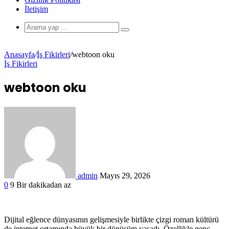
İletişim
Anasayfa
/
İş Fikirleri
/
webtoon oku
İş Fikirleri
webtoon oku
admin
Mayıs 29, 2026
0
9
Bir dakikadan az
Dijital eğlence dünyasının gelişmesiyle birlikte çizgi roman kültürü
de internet ortamında büyük bir dönüşüm yaşadı. Özellikle genç