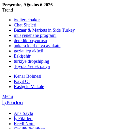
Perşembe, Ağustos 6 2026
Trend
twitter cloaker
Chat Siteleri
Bazaar & Markets in Side Turkey
muayenehane programı
denklik başvurusu
ankara idari dava avukatı
gaziantep akücü
Eskişehir
türkiye dropshiping
Toyota Yedek parça
Kenar Bölmesi
Kayıt Ol
Rastgele Makale
Menü
İş Fikirleri
Ana Sayfa
İş Fikirleri
Kredi Notu
Gizlilik Politikası