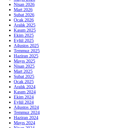
Nisan 2026
Mart 2026
Şubat 2026
Ocak 2026
Aralık 2025
Kasım 2025
Ekim 2025
Eylül 2025
Ağustos 2025
Temmuz 2025
Haziran 2025
Mayıs 2025
Nisan 2025
Mart 2025
Şubat 2025
Ocak 2025
Aralık 2024
Kasım 2024
Ekim 2024
Eylül 2024
Ağustos 2024
Temmuz 2024
Haziran 2024
Mayıs 2024
Nisan 2024