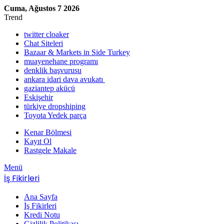
Cuma, Ağustos 7 2026
Trend
twitter cloaker
Chat Siteleri
Bazaar & Markets in Side Turkey
muayenehane programı
denklik başvurusu
ankara idari dava avukatı
gaziantep akücü
Eskişehir
türkiye dropshiping
Toyota Yedek parça
Kenar Bölmesi
Kayıt Ol
Rastgele Makale
Menü
İş Fikirleri
Ana Sayfa
İş Fikirleri
Kredi Notu
Gizlilik Politikası